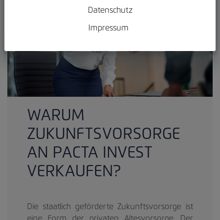
Datenschutz
Impressum
WARUM
ZUKUNFTSVORSORGE
AN PACTA INVEST
VERKAUFEN?
Die staatlich geförderte Zukunftsvorsorge ist
eine Form der privaten Altesvorsorge. Der