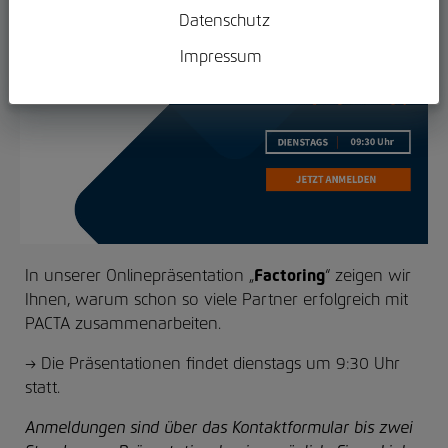
Datenschutz
Impressum
In unserer Onlinepräsentation „
Factoring
“ zeigen wir
Ihnen, warum schon so viele Partner erfolgreich mit
PACTA zusammenarbeiten.
→ Die Präsentationen findet dienstags um 9:30 Uhr
statt.
Anmeldungen sind über das Kontaktformular bis zwei