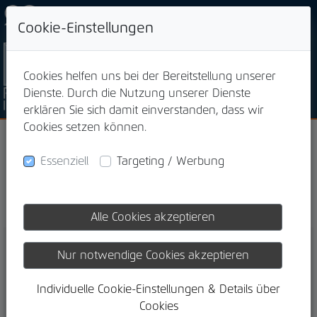
+49 871 923 00 13
Cookie-Einstellungen
Cookies helfen uns bei der Bereitstellung unserer
Dienste. Durch die Nutzung unserer Dienste
erklären Sie sich damit einverstanden, dass wir
Cookies setzen können.
Arbeiten bei PACTA
Essenziell
Targeting / Werbung
INVEST
Alle Cookies akzeptieren
Ihre Zukunft
Nur notwendige Cookies akzeptieren
Individuelle Cookie-Einstellungen & Details über
Werden Sie ein Teil unseres Teams aus Vertrieb,
Cookies