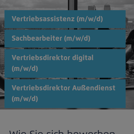
Vertriebsassistenz (m/w/d)
Sachbearbeiter (m/w/d)
Vertriebsdirektor digital
(m/w/d)
Vertriebsdirektor Außendienst
(m/w/d)